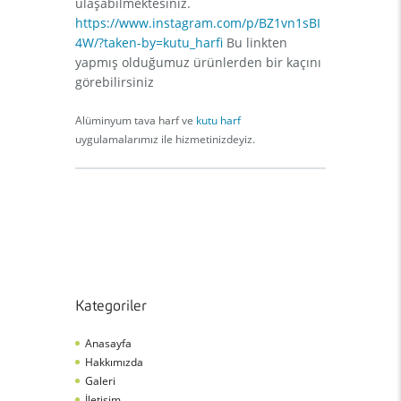
ulaşabilmektesiniz.
https://www.instagram.com/p/BZ1vn1sBI
4W/?taken-by=kutu_harfi
Bu linkten
yapmış olduğumuz ürünlerden bir kaçını
görebilirsiniz
Alüminyum tava harf ve
kutu harf
uygulamalarımız ile hizmetinizdeyiz.
Kategoriler
Anasayfa
Hakkımızda
Galeri
İletişim