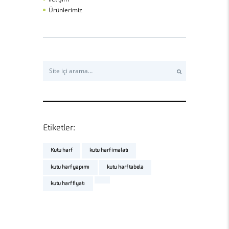
Ürünlerimiz
Search for:
Etiketler:
Kutu harf
kutu harf imalatı
kutu harf yapımı
kutu harf tabela
kutu harf fiyatı