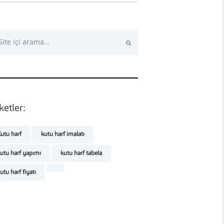
rch for:
ketler:
utu harf
kutu harf imalatı
utu harf yapımı
kutu harf tabela
utu harf fiyatı