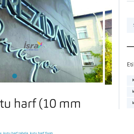
Sea
Eti
K
k
u harf (10 mm
k
ı
,
kutu harf tabela
,
kutu harf fiyatı