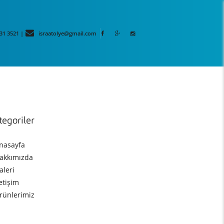
31 3521 |
israatolye@gmail.com
tegoriler
nasayfa
akkımızda
aleri
letişim
rünlerimiz