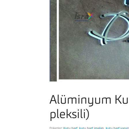
Alüminyum Kut
pleksili)
Etiketler:
Kutu harf
,
kutu harf imalatı
,
kutu harf yapım