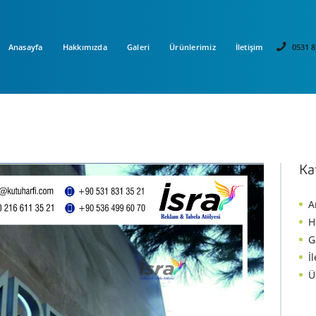
Anasayfa
Hakkımızda
Galeri
Ürünlerimiz
İletişim
0531 8
Ka
A
H
G
İ
Ü