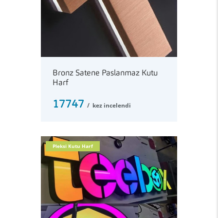
Bronz Satene Paslanmaz Kutu
Harf
17747
kez incelendi
Pleksi Kutu Harf