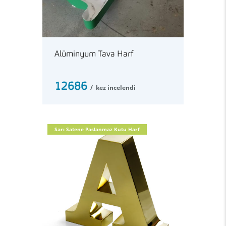
Alüminyum Tava Harf
12686
kez incelendi
Sarı Satene Paslanmaz Kutu Harf