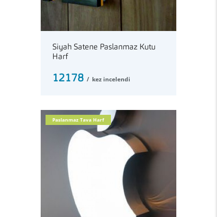
Siyah Satene Paslanmaz Kutu
Harf
12178
kez incelendi
Paslanmaz Tava Harf