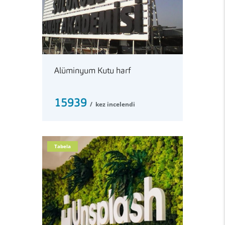
Alüminyum Kutu harf
15939
kez incelendi
Tabela