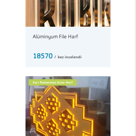
Alüminyum File Harf
18570
kez incelendi
Sarı Paslanmaz Kutu Harf