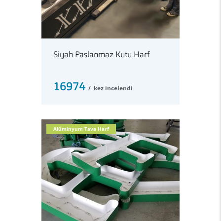
Siyah Paslanmaz Kutu Harf
16974
kez incelendi
Alüminyum Tava Harf