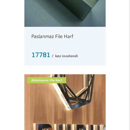
Paslanmaz File Harf
17781
kez incelendi
Alüminyum File Harf