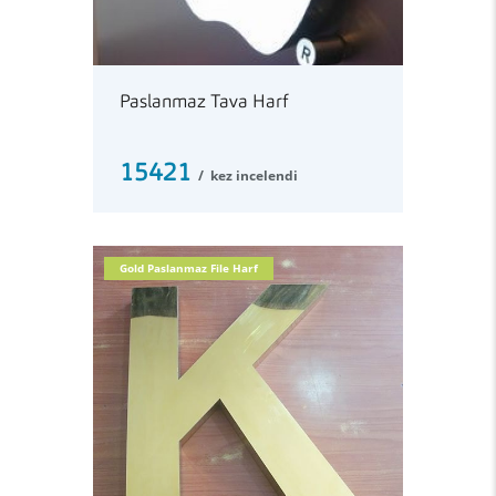
Paslanmaz Tava Harf
15421
kez incelendi
Gold Paslanmaz File Harf