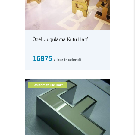
Özel Uygulama Kutu Harf
16875
kez incelendi
Paslanmaz File Harf